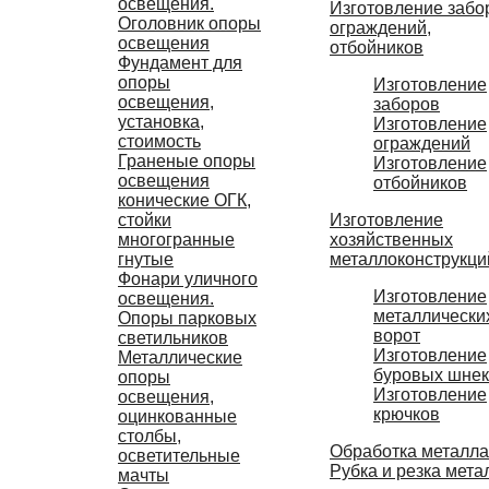
освещения.
Изготовление забо
Оголовник опоры
ограждений,
освещения
отбойников
Фундамент для
опоры
Изготовление
освещения,
заборов
установка,
Изготовление
стоимость
ограждений
Граненые опоры
Изготовление
освещения
отбойников
конические ОГК,
Изготовление
стойки
хозяйственных
многогранные
металлоконструкци
гнутые
Фонари уличного
Изготовление
освещения.
металлически
Опоры парковых
ворот
светильников
Изготовление
Металлические
буровых шне
опоры
Изготовление
освещения,
крючков
оцинкованные
столбы,
Обработка металла
осветительные
Рубка и резка мета
мачты