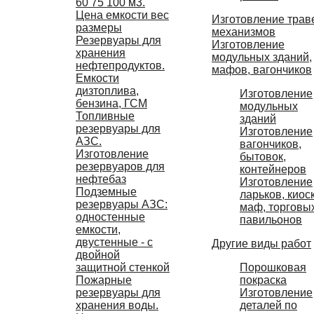
60 75 100 м3.
Цена емкости вес
Изготовление трав
размеры
механизмов
Резервуары для
Изготовление
хранения
модульных зданий,
нефтепродуктов.
мафов, вагончиков
Емкости
дизтоплива,
Изготовление
бензина, ГСМ
модульных
Топливные
зданий
резервуары для
Изготовление
АЗС.
вагончиков,
Изготовление
бытовок,
резервуаров для
контейнеров
нефтебаз
Изготовление
Подземные
ларьков, киос
резервуары АЗС:
маф, торговы
одностенные
павильонов
емкости,
двустенные - с
Другие виды работ
двойной
Порошковая
защитной стенкой
покраска
Пожарные
Изготовление
резервуары для
деталей по
хранения воды.