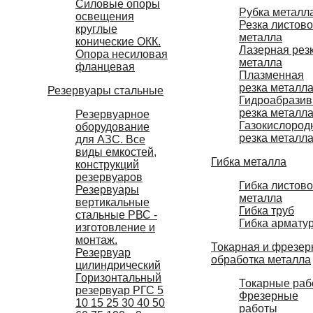
Силовые опоры
Рубка металл
освещения
Резка листово
круглые
металла
конические ОКК.
Лазерная рез
Опора несиловая
металла
фланцевая
Плазменная
резка металл
Резервуары стальные
Гидроабразив
резка металл
Резервуарное
Газокислород
оборудование
резка металл
для АЗС. Все
виды емкостей,
Гибка металла
конструкций
резервуаров
Гибка листово
Резервуары
металла
вертикальные
Гибка труб
стальные РВС -
Гибка армату
изготовление и
монтаж.
Токарная и фрезер
Резервуар
обработка металла
цилиндрический
Горизонтальный
Токарные раб
резервуар РГС 5
Фрезерные
10 15 25 30 40 50
работы