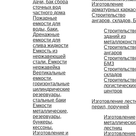
дачи, бак сбора
Изготовление
сточных вод
арматурных каркас
частного дома
Строительство
Пожарные
ангаров, складов, 
емкости для
воды, баки.
Строительств
Дренажные
зданий из
емкости для
металлоконст
слива жидкости
Строительств
Емкость из
ангаров
нержавеющей
Строительств
стали. Ёмкости
БМЗ
нержавейка
Строительств
Вертикальные
складов
емкости,
Строительств
горизонтальные
логистических
цилиндрические
центров
резервуары,
стальные баки
Изготовление лест
Емкости
перил, поручней
металлические,
резервуары,
Изготовление
бункеры,
металлически
кессоны.
лестниц
Изготовление и
Изготовление