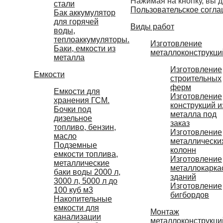
Нажимая на кнопку, вы д
стали
Пользовательское согла
Бак аккумулятор
для горячей
Виды работ
воды,
теплоаккумуляторы.
Изготовление
Баки, емкости из
металлоконструкци
металла
Изготовление
Емкости
строительных
ферм
Емкости для
Изготовление
хранения ГСМ.
конструкций и
Бочки под
металла под
дизельное
заказ
топливо, бензин,
Изготовление
масло
металлически
Подземные
колонн
емкости топлива,
Изготовление
металлические
металлокарка
баки воды 2000 л,
зданий
3000 л, 5000 л до
Изготовление
100 куб м3
бигбордов
Накопительные
емкости для
Монтаж
канализации
металлоконструкци