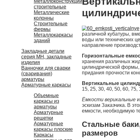
Вертикальн
Металлоконструкции
строительные
цилиндриче
Металлические
колонны
Строительные
фермы
различной кубатуры, вм
Металлокаркасы
воды или технических ц
зданий
направление производст
Закладные детали
Горизонтальные емкос
серия МН, закладные
хранения различных жид
изделия
цилиндрической формы, 
Ванночки для сварки
придания прочности кон
(сваривания)
арматуры
Вертикальные цилинд
Арматурные каркасы
15, 25, 30, 40, 50, 60, 7
Объемные
Ёмкости верикальные
и
каркасы из
эскизам Заказчика. В эт
арматуры
емкости, необходимую т
Арматурные
решетки
Стальные баки
Арматурные
каркасы плоские
размеров
Каркасы