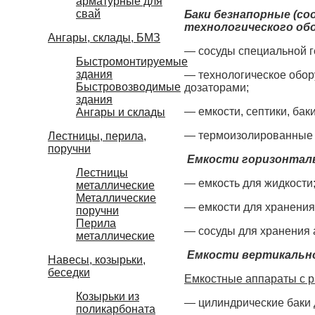
арматурные для
свай
Баки безнапорные (со
технологического об
Ангары, склады, БМЗ
— сосуды специальной г
Быстромонтируемые
здания
— технологическое обору
Быстровозводимые
дозаторами;
здания
— емкости, септики, ба
Ангары и склады
— термоизолированные 
Лестницы, перила,
поручни
Емкости горизонталь
Лестницы
— емкость для жидкости
металлические
Металлические
— емкости для хранения
поручни
Перила
— сосуды для хранения 
металлические
Емкости вертикально
Навесы, козырьки,
беседки
Емкостные аппараты с 
Козырьки из
— цилиндрические баки 
поликарбоната