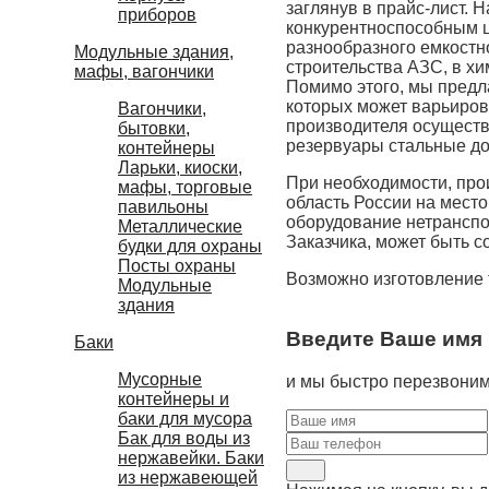
заглянув в прайс-лист. 
приборов
конкурентноспособным ц
разнообразного емкостн
Модульные здания,
строительства АЗС, в х
мафы, вагончики
Помимо этого, мы предл
которых может варьиров
Вагончики,
производителя осуществ
бытовки,
резервуары стальные до
контейнеры
Ларьки, киоски,
При необходимости, про
мафы, торговые
область России на место
павильоны
оборудование нетранспо
Металлические
Заказчика, может быть с
будки для охраны
Посты охраны
Возможно изготовление 
Модульные
здания
Введите Ваше имя 
Баки
Мусорные
и мы быстро перезвоним
контейнеры и
баки для мусора
Бак для воды из
нержавейки. Баки
из нержавеющей