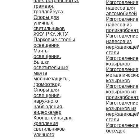
электротранспорта:
Изготовление
трамвая,
навесов для
троллейбуса
автомобилей
Опоры для
Изготовление
уличных
навесов из
светильников
поликарбонат
ЖКУ, РКУ, ЖТУ.
Изготовление
Парковые столбы
навесов из
освещения
нержавеюще
Мачты
стали
освещения.
Изготовление
Вышки
козырьков
осветительные,
Изготовление
мачта
металлически
молниезащиты,
козырьков
громоотвод
Изготовление
Опоры для
козырьков из
освещения,
поликарбонат
наружного
Изготовление
наблюдения,
козырьков из
видеокамер
нержавеюще
Кронштейны для
стали
крепления
Изготовление
светильников
беседок
уличного