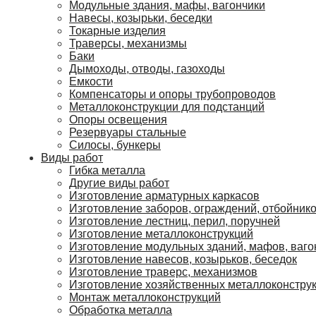
Модульные здания, мафы, вагончики
Навесы, козырьки, беседки
Токарные изделия
Траверсы, механизмы
Баки
Дымоходы, отводы, газоходы
Емкости
Компенсаторы и опоры трубопроводов
Металлоконструкции для подстанций
Опоры освещения
Резервуары стальные
Силосы, бункеры
Виды работ
Гибка металла
Другие виды работ
Изготовление арматурных каркасов
Изготовление заборов, ограждений, отбойник
Изготовление лестниц, перил, поручней
Изготовление металлоконструкций
Изготовление модульных зданий, мафов, ваго
Изготовление навесов, козырьков, беседок
Изготовление траверс, механизмов
Изготовление хозяйственных металлоконстру
Монтаж металлоконструкций
Обработка металла