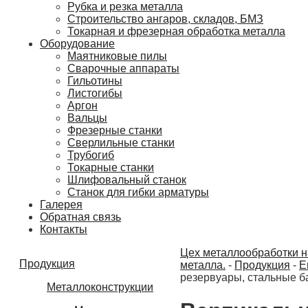
Рубка и резка металла
Строительство ангаров, складов, БМЗ
Токарная и фрезерная обработка металла
Оборудование
Маятниковые пилы
Сварочные аппараты
Гильотины
Листогибы
Аргон
Вальцы
Фрезерные станки
Сверлильные станки
Трубогиб
Токарные станки
Шлифовальный станок
Станок для гибки арматуры
Галерея
Обратная связь
Контакты
Цех металлообработки на
Продукция
металла.
-
Продукция
-
Е
резервуары, стальные б
Металлоконструкции