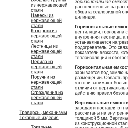
горизонтальная емкос
из нержавеющей
расположенные на расстоя
стали
обхвата седловидной опо
Навесы из
цилиндра.
нержавеющей
стали
Горизонтальные емкос
Козырьки из
вентиляции, горловина с
нержавеющей
внутренняя лестница, а
стали
устанавливается нагрев
Лестницы из
подогреватель. Это связ
нержавеющей
показатели вязкости, к
стали
теплоизоляции и обогре
Перила из
нержавеющей
Горизонтальная емкос
стали
зарывается под землю на
Поручни из
размещении. Область пр
нержавеющей
что они занимают больши
стали
отличии от вертикальны
Ограждения из
действию правил безопа
нержавеющей
стали
Вертикальные емкости
заводах и поставляют на
Траверсы, механизмы
рассчитаны на внутренн
Токарные изделия
толщиной 5 мм. Вертика
из конструкционной ста
Токарные