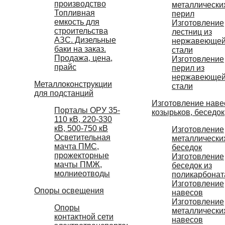
производство
металлически
Топливная
перил
емкость для
Изготовление
строительства
лестниц из
АЗС. Дизельные
нержавеюще
баки на заказ.
стали
Продажа, цена,
Изготовление
прайс
перил из
нержавеюще
Металлоконструкции
стали
для подстанций
Изготовление наве
Порталы ОРУ 35-
козырьков, беседок
110 кВ, 220-330
кВ, 500-750 кВ
Изготовление
Осветительная
металлически
мачта ПМС,
беседок
прожекторные
Изготовление
мачты ПМЖ,
беседок из
молниеотводы
поликарбонат
Изготовление
Опоры освещения
навесов
Изготовление
Опоры
металлически
контактной сети
навесов