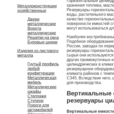
Горизонтальные цилинд
хранения топлива, масла
Металлоконструкции
Резервуары горизонталь
хозяйственные
воды, растительного мас
качестве горизонтальны
Двери
поверхности емкостей 
металлические
могут использоваться д
Ворота
металлические
Наиболее востребованы 
Решетки на окна
Подобное оборудование 
Буровые шнеки
России, заводах по пер
резервуары горизонталь
Изделия из листового
сырья они используются
металла
других промежуточных и
Гнутый профиль
цилиндрических в клима
любой
резервуарное оборудова
конфигурации
климата районов с темп
Металлическая
С345. Вследствие чего, 
мебель
для производства.
Металлические
шкафы
Вертикальные 
Стеллажи
резервуары ци
Ступени
Пороги для
автомобилей
Вертикальные емкост