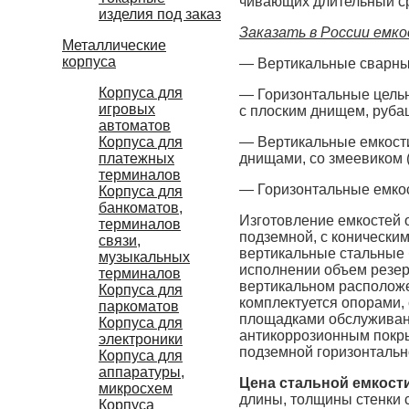
чивающих длительный ср
изделия под заказ
Заказать в России емк
Металлические
корпуса
— Вертикальные сварные
Корпуса для
— Горизонтальные цель
игровых
с плоским днищем, руба
автоматов
Корпуса для
— Вертикальные емкости
платежных
днищами, со змеевиком 
терминалов
— Горизонтальные емкос
Корпуса для
банкоматов,
Изготовление емкостей 
терминалов
подземной, с конически
связи,
вертикальные стальные 
музыкальных
исполнении объем резервуа
терминалов
вертикальном расположе
Корпуса для
комплектуется опорами,
паркоматов
площадками обслуживан
Корпуса для
антикоррозионным покры
электроники
подземной горизонтальн
Корпуса для
аппаратуры,
Цена стальной емкост
микросхем
длины, толщины стенки с
Корпуса