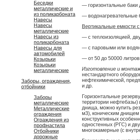
Беседки
— горизонтальные баки 
металлические и
из поликарбоната
— водонагревательные 
Навесы
Навесы
Вертикальные емкости с
металлические
Навесы из
— с теплоизоляцией, дв
поликарбоната
— с паровыми или водя
Навесы для
автомобилей
— от 50 до 50000 литров
Козырьки
Козырьки
Изготовление и монта
металлические
нестандартного оборудо
нефтехимической, предп
Заборы, ограждения,
и др.
отбойники
Горизонтальные резерву
Заборы
территории нефтебазы) 
металлические
днища, можно купить ре
Металлические
м3), коническим днищем 
ограждения
конструктивных особенн
Ограждения из
одностенных (РГС) и дв
профнастила
многокамерные (с внутр
Отбойники
дорожные