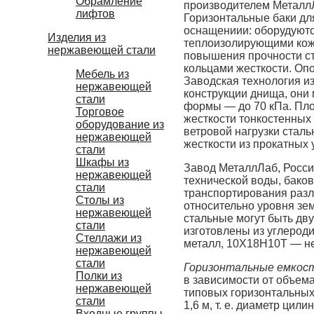
Обрамление
производителем МеталлЛ
лифтов
Горизонтальные баки дл
оснащениии: оборудуют
Изделия из
теплоизолирующими кож
нержавеющей стали
повышения прочности с
кольцами жесткости. Оп
Мебель из
Заводская технология и
нержавеющей
конструкции днища, они 
стали
формы — до 70 кПа. Пло
Торговое
жесткости тонкостенных
оборудование из
ветровой нагрузки стал
нержавеющей
жесткости из прокатных 
стали
Шкафы из
Завод МеталлЛаб, Росси
нержавеющей
технической воды, баков
стали
транспортирования разл
Столы из
относительно уровня зем
нержавеющей
стальные могут быть дву
стали
изготовлены из углерод
Стеллажи из
металл, 10Х18Н10Т — н
нержавеющей
стали
Горизонтальные емкос
Полки из
в зависимости от объема
нержавеющей
типовых горизонтальных 
стали
1,6 м, т. е. диаметр цил
Входные группы