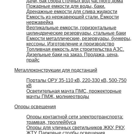
дачи, бак сбора сточных вод частного дома
Пожарные емкости для воды, баки.
Дренажные емкости для слива жидкости
Емкость из нержавеющей стали. Ёмкости
нержавейка
Вертикальные емкости, горизонтальные
цилиндрические резервуары, стальные баки
Емкости металлические, резервуары, бункеры,
кессоны. Изготовление и производство
Топливная емкость для строительства АЗС.
Дизельные баки на заказ. Продажа, цена,
прайс
Металлоконструкции для подстанций
Порталы ОРУ 35-110 кВ, 220-330 кВ, 500-750
кВ
Осветительная мачта ПМС, прожекторные
мачты ПМЖ, молниеотводы
Опоры освещения
Опоры контактной сети электротранспорта:
трамвая, троллейбуса
Опоры для уличных светильников ЖКУ, РКУ,
ЖТУ. Парковые столбы освещения