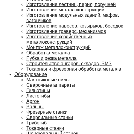
Изготовление лестниц, перил, поручней
Изготовление металлоконструкций
Изготовление модульных зданий, мафов,
вагончиков
Изготовление навесов, козырьков, беседок
Изготовление траверс, механизмов
Изготовление хозяйственных
металлоконструкций
Монтаж металлоконструкций
Обработка металла
Рубка и резка металла
Строительство ангаров, складов, БМЗ
Токарная и фрезерная обработка металла
Оборудование
Маятниковые пилы
Сварочные аппараты
Гильотины
Листогибы
Аргон
Вальцы
Фрезерные станки
Сверлильные станки
Трубогиб
Токарные станки
Шлифовальный станок