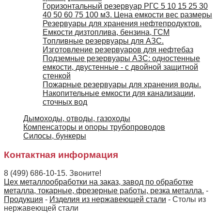
Горизонтальный резервуар РГС 5 10 15 25 30
40 50 60 75 100 м3. Цена емкости вес размеры
Резервуары для хранения нефтепродуктов.
Емкости дизтоплива, бензина, ГСМ
Топливные резервуары для АЗС.
Изготовление резервуаров для нефтебаз
Подземные резервуары АЗС: одностенные
емкости, двустенные - с двойной защитной
стенкой
Пожарные резервуары для хранения воды.
Накопительные емкости для канализации,
сточных вод
Дымоходы, отводы, газоходы
Компенсаторы и опоры трубопроводов
Силосы, бункеры
Контактная информация
8 (499) 686-10-15. Звоните!
Цех металлообработки на заказ, завод по обработке
металла, токарные, фрезерные работы, резка металла.
-
Продукция
-
Изделия из нержавеющей стали
-
Столы из
нержавеющей стали