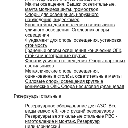
Мачты освещения. Вышки осветительные,
мачта молниезащиты, громоотвод
Опоры для освещения, наружного
наблюдения, видеокамер
Кронштейны для крепления светильников
уличного освещения. Оголовник опоры
освещения
Фундамент для опоры освещения, установка,
стоимость
Граненые опоры освещения конические ОГК,
стойки многогранные гнутые
Фонари уличного освещения. Опоры парковых
светильников
Металлические опоры освещения,
оцинкованные столбы, осветительные мачты
Силовые опоры освещения круглые
конические ОКК. Опора несиловая фланцевая
Резервуары стальные
Резервуарное оборудование для АЗС. Все
виды емкостей, конструкций резервуаров
Резервуары вертикальные стальные РВС -
изготовление и монтаж. Резервуар
цилиндрический