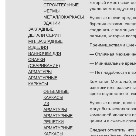
который имеет свои о
СТРОИТЕЛЬНЫЕ
удалением продуктов 
ФЕРМЫ
МЕТАЛЛОКАРКАСЫ
Буровые шнеки предна
ЗДАНИЙ
бурения скважин спец
ЗАКЛАДНЫЕ
соединять с помощью 
ДЕТАЛИ СЕРИЯ
пальцев, которые вос
МН, ЗАКЛАДНЫЕ
Преимуществами шнеко
ИЗДЕЛИЯ
ВАННОЧКИ ДЛЯ
— Отличная механичес
СВАРКИ
— Минимальные време
(СВАРИВАНИЯ)
АРМАТУРЫ
— Нет надобности в в
АРМАТУРНЫЕ
Компания Металлаб, ко
КАРКАСЫ
изготовитель различн
ОБЪЕМНЫЕ
сроки осуществляет
и
КАРКАСЫ
Буровые шнеки, произ
ИЗ
могут быть использов
АРМАТУРЫ
компанией является пр
АРМАТУРНЫЕ
ценам и в сжатые срок
РЕШЕТКИ
АРМАТУРНЫЕ
Следует отметить, чт
КАРКАСЫ
износостойкость благ