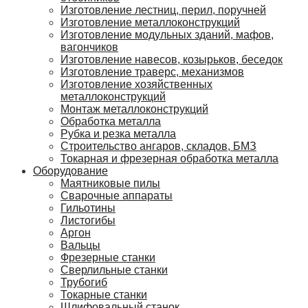
Изготовление лестниц, перил, поручней
Изготовление металлоконструкций
Изготовление модульных зданий, мафов,
вагончиков
Изготовление навесов, козырьков, беседок
Изготовление траверс, механизмов
Изготовление хозяйственных
металлоконструкций
Монтаж металлоконструкций
Обработка металла
Рубка и резка металла
Строительство ангаров, складов, БМЗ
Токарная и фрезерная обработка металла
Оборудование
Маятниковые пилы
Сварочные аппараты
Гильотины
Листогибы
Аргон
Вальцы
Фрезерные станки
Сверлильные станки
Трубогиб
Токарные станки
Шлифовальный станок