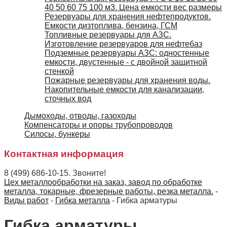
40 50 60 75 100 м3. Цена емкости вес размеры
Резервуары для хранения нефтепродуктов.
Емкости дизтоплива, бензина, ГСМ
Топливные резервуары для АЗС.
Изготовление резервуаров для нефтебаз
Подземные резервуары АЗС: одностенные
емкости, двустенные - с двойной защитной
стенкой
Пожарные резервуары для хранения воды.
Накопительные емкости для канализации,
сточных вод
Дымоходы, отводы, газоходы
Компенсаторы и опоры трубопроводов
Силосы, бункеры
Контактная информация
8 (499) 686-10-15. Звоните!
Цех металлообработки на заказ, завод по обработке
металла, токарные, фрезерные работы, резка металла.
-
Виды работ
-
Гибка металла
-
Гибка арматуры
Гибка арматуры