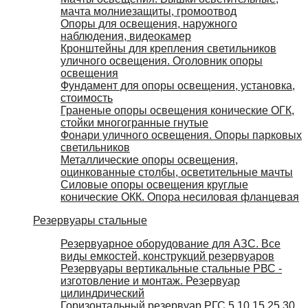
мачта молниезащиты, громоотвод
Опоры для освещения, наружного
наблюдения, видеокамер
Кронштейны для крепления светильников
уличного освещения. Оголовник опоры
освещения
Фундамент для опоры освещения, установка,
стоимость
Граненые опоры освещения конические ОГК,
стойки многогранные гнутые
Фонари уличного освещения. Опоры парковых
светильников
Металлические опоры освещения,
оцинкованные столбы, осветительные мачты
Силовые опоры освещения круглые
конические ОКК. Опора несиловая фланцевая
Резервуары стальные
Резервуарное оборудование для АЗС. Все
виды емкостей, конструкций резервуаров
Резервуары вертикальные стальные РВС -
изготовление и монтаж. Резервуар
цилиндрический
Горизонтальный резервуар РГС 5 10 15 25 30