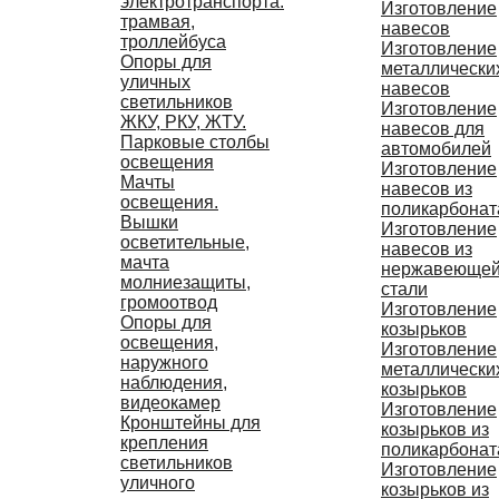
электротранспорта:
Изготовление
трамвая,
навесов
троллейбуса
Изготовление
Опоры для
металлически
уличных
навесов
светильников
Изготовление
ЖКУ, РКУ, ЖТУ.
навесов для
Парковые столбы
автомобилей
освещения
Изготовление
Мачты
навесов из
освещения.
поликарбонат
Вышки
Изготовление
осветительные,
навесов из
мачта
нержавеюще
молниезащиты,
стали
громоотвод
Изготовление
Опоры для
козырьков
освещения,
Изготовление
наружного
металлически
наблюдения,
козырьков
видеокамер
Изготовление
Кронштейны для
козырьков из
крепления
поликарбонат
светильников
Изготовление
уличного
козырьков из