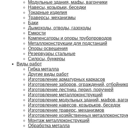
Модульные здания, мафы, вагончики
Навесы, козырьки, беседки
Токарные изделия
Траверсы, механизмы
Баки
Дымоходы, отводы, газоходы
Емкости
Компенсаторы и опоры трубопроводов
Металлоконструкции для подстанций
Опоры освещения
Резервуары стальные
Силосы, бункеры
Виды работ
Гибка металла
Другие виды работ
Изготовление арматурных каркасов
Изготовление заборов, ограждений, отбойник
Изготовление лестниц, перил, поручней
Изготовление металлоконструкций
Изготовление модульных зданий, мафов, ваго
Изготовление навесов, козырьков, беседок
Изготовление траверс, механизмов
Изготовление хозяйственных металлоконстру
Монтаж металлоконструкций
Обработка металла