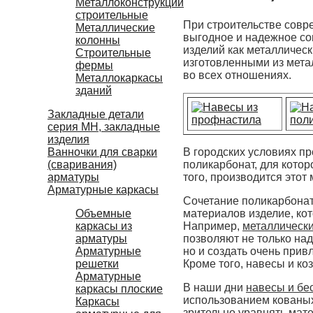
Металлоконструкции
строительные
При строительстве совр
Металлические
выгодное и надежное со
колонны
изделий как металлическ
Строительные
изготовленными из мета
фермы
во всех отношениях.
Металлокаркасы
зданий
Закладные детали
серия МН, закладные
изделия
В городских условиях п
Ванночки для сварки
поликарбонат, для котор
(сваривания)
того, производится этот
арматуры
Арматурные каркасы
Сочетание поликарбоната
материалов изделие, кот
Объемные
Например,
металлически
каркасы из
позволяют не только на
арматуры
но и создать очень прив
Арматурные
Кроме того, навесы и ко
решетки
Арматурные
В наши дни
навесы и бе
каркасы плоские
использованием кованых
Каркасы
зрительно уравнять мат