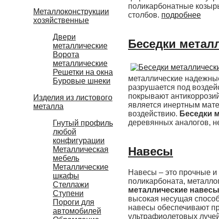
поликарбонатные козырь
Металлоконструкции
столбов.
подробнее
хозяйственные
Двери
Беседки металл
металлические
Ворота
металлические
Решетки на окна
металлические надежные
Буровые шнеки
разрушается под воздей
покрывают антикоррозий
Изделия из листового
является инертным мате
металла
воздействию.
Беседки 
деревянных аналогов, не
Гнутый профиль
любой
конфигурации
Навесы
Металлическая
мебель
Металлические
Навесы – это прочные и 
шкафы
поликарбоната, металло
Стеллажи
металлические навесы
Ступени
высокая несущая способн
Пороги для
навесы обеспечивают при
автомобилей
ультрафиолетовых лучей