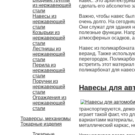
навес. Это архитектурны
из нержавеющей
сделать его абсолютно 
стали
Навесы из
Важно, чтобы навес был
нержавеющей
очень долго. На сегодн
стали
Они служат для здания 
Козырьки из
полезные функции. Напр
нержавеющей
атмосферных осадков, а 
стали
Навес из поликарбоната
Лестницы из
веранд. Также использу
нержавеющей
перегородок. Поликарбо
стали
встретить этот материал
Перила из
поликарбонат для навес
нержавеющей
стали
Поручни из
Навесы для ав
нержавеющей
стали
Ограждения из
нержавеющей
стали
транспортируются, демо
играет такой факт, что
Траверсы, механизмы
вариантами материалы, 
Токарные изделия
металлический каркас, н
Токарные