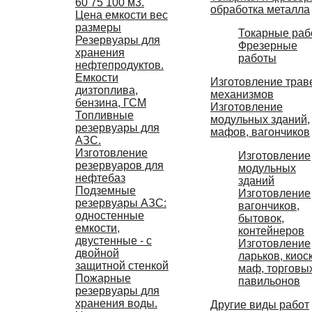
60 75 100 м3.
обработка металла
Цена емкости вес
размеры
Токарные раб
Резервуары для
Фрезерные
хранения
работы
нефтепродуктов.
Емкости
Изготовление трав
дизтоплива,
механизмов
бензина, ГСМ
Изготовление
Топливные
модульных зданий,
резервуары для
мафов, вагончиков
АЗС.
Изготовление
Изготовление
резервуаров для
модульных
нефтебаз
зданий
Подземные
Изготовление
резервуары АЗС:
вагончиков,
одностенные
бытовок,
емкости,
контейнеров
двустенные - с
Изготовление
двойной
ларьков, киос
защитной стенкой
маф, торговы
Пожарные
павильонов
резервуары для
хранения воды.
Другие виды работ