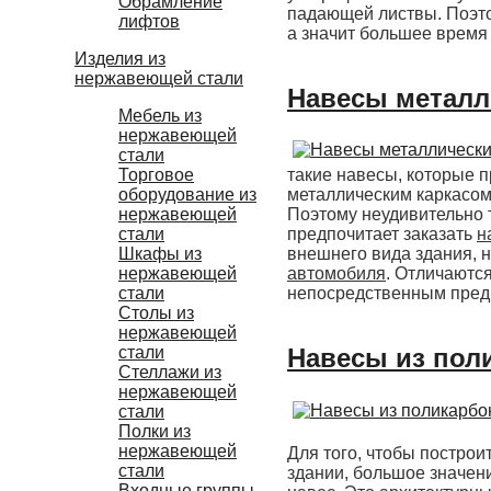
Обрамление
падающей листвы. Поэто
лифтов
а значит большее время
Изделия из
нержавеющей стали
Навесы металл
Мебель из
нержавеющей
стали
Торговое
такие навесы, которые 
оборудование из
металлическим каркасом
нержавеющей
Поэтому неудивительно 
стали
предпочитает заказать
н
Шкафы из
внешнего вида здания, 
нержавеющей
автомобиля
. Отличаютс
стали
непосредственным предн
Столы из
нержавеющей
стали
Навесы из пол
Стеллажи из
нержавеющей
стали
Полки из
нержавеющей
Для того, чтобы построи
стали
здании, большое значен
Входные группы