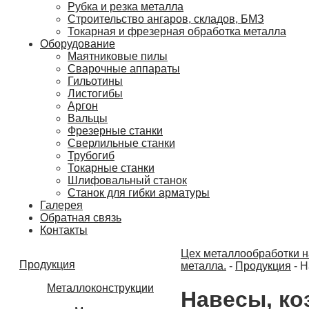
Рубка и резка металла
Строительство ангаров, складов, БМЗ
Токарная и фрезерная обработка металла
Оборудование
Маятниковые пилы
Сварочные аппараты
Гильотины
Листогибы
Аргон
Вальцы
Фрезерные станки
Сверлильные станки
Трубогиб
Токарные станки
Шлифовальный станок
Станок для гибки арматуры
Галерея
Обратная связь
Контакты
Цех металлообработки на
Продукция
металла.
-
Продукция
-
Н
Металлоконструкции
Навесы, ко