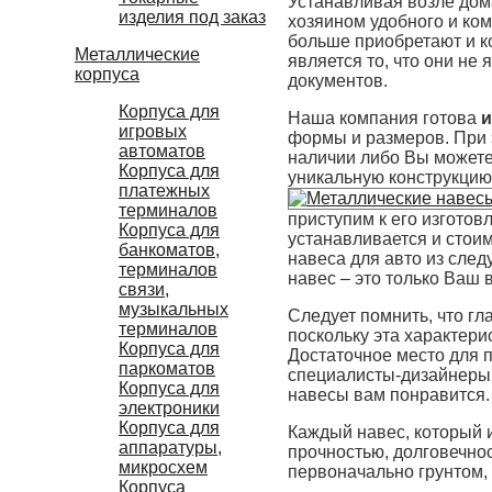
Устанавливая возле дом
изделия под заказ
хозяином удобного и ко
больше приобретают и к
Металлические
является то, что они н
корпуса
документов.
Корпуса для
Наша компания готова
и
игровых
формы и размеров. При 
автоматов
наличии либо Вы можете
Корпуса для
уникальную конструкцию.
платежных
терминалов
приступим к его изготов
Корпуса для
устанавливается и стоим
банкоматов,
навеса для авто из сле
терминалов
навес – это только Ваш 
связи,
музыкальных
Следует помнить, что гл
терминалов
поскольку эта характери
Корпуса для
Достаточное место для п
паркоматов
специалисты-дизайнеры,
Корпуса для
навесы вам понравится.
электроники
Корпуса для
Каждый навес, который 
аппаратуры,
прочностью, долговечно
микросхем
первоначально грунтом, 
Корпуса