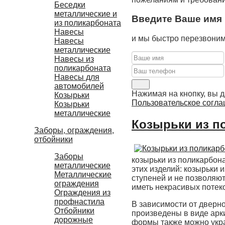
Беседки
металлические и
Введите Ваше имя 
из поликарбоната
Навесы
и мы быстро перезвоним
Навесы
металлические
Навесы из
поликарбоната
Навесы для
автомобилей
Нажимая на кнопку, вы д
Козырьки
Пользовательское согла
Козырьки
металлические
Козырьки из п
Заборы, ограждения,
отбойники
Заборы
козырьки из поликарбона
металлические
этих изделий: козырьки
Металлические
ступеней и не позволяют
ограждения
иметь некрасивых потек
Ограждения из
профнастила
В зависимости от дверно
Отбойники
произведены в виде арк
дорожные
формы также можно укра