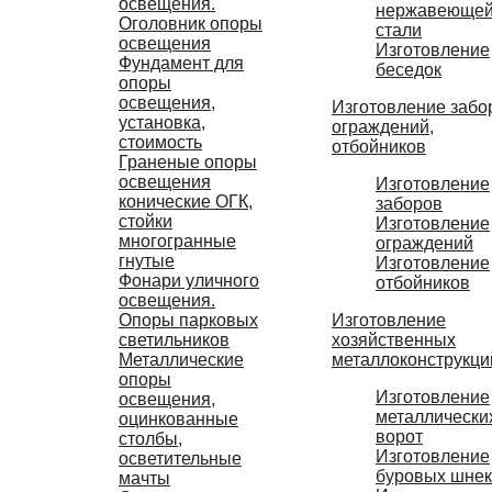
освещения.
нержавеюще
Оголовник опоры
стали
освещения
Изготовление
Фундамент для
беседок
опоры
освещения,
Изготовление забо
установка,
ограждений,
стоимость
отбойников
Граненые опоры
освещения
Изготовление
конические ОГК,
заборов
стойки
Изготовление
многогранные
ограждений
гнутые
Изготовление
Фонари уличного
отбойников
освещения.
Изготовление
Опоры парковых
хозяйственных
светильников
металлоконструкци
Металлические
опоры
Изготовление
освещения,
металлически
оцинкованные
ворот
столбы,
Изготовление
осветительные
буровых шне
мачты