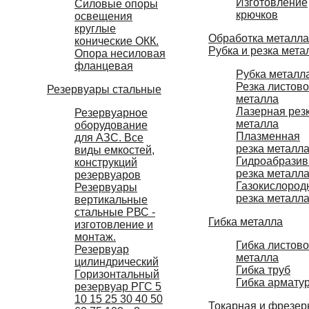
Изготовление
Силовые опоры
крючков
освещения
круглые
Обработка металла
конические ОКК.
Рубка и резка мета
Опора несиловая
фланцевая
Рубка металл
Резка листово
Резервуары стальные
металла
Лазерная рез
Резервуарное
металла
оборудование
Плазменная
для АЗС. Все
резка металл
виды емкостей,
Гидроабразив
конструкций
резка металл
резервуаров
Газокислород
Резервуары
резка металл
вертикальные
стальные РВС -
Гибка металла
изготовление и
монтаж.
Гибка листово
Резервуар
металла
цилиндрический
Гибка труб
Горизонтальный
Гибка армату
резервуар РГС 5
10 15 25 30 40 50
Токарная и фрезер