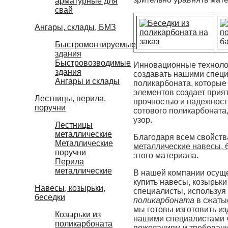
арматурные для
свай
Ангары, склады, БМЗ
Быстромонтируемые
здания
Быстровозводимые
Инновационные технолог
здания
создавать нашими специ
Ангары и склады
поликарбоната, которые 
элементов создает прият
Лестницы, перила,
прочностью и надежность
поручни
сотового поликарбоната
узор.
Лестницы
металлические
Благодаря всем свойств
Металлические
металлические навесы, 
поручни
этого материала.
Перила
металлические
В нашей компании осущес
купить навесы, козырьки
Навесы, козырьки,
специалисты, используя
беседки
поликарбоната
в сжатые
мы готовы изготовить из
Козырьки из
нашими специалистами ч
поликарбоната
пожеланиям и требован