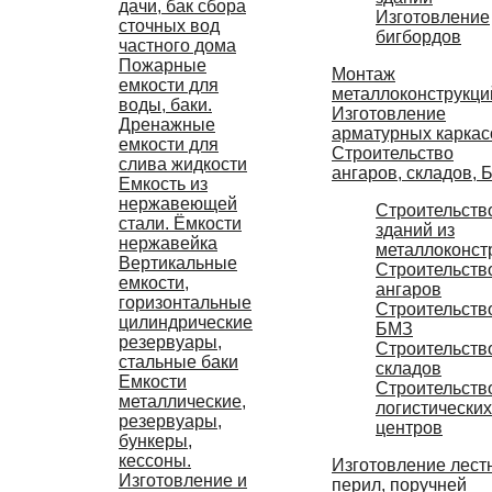
дачи, бак сбора
Изготовление
сточных вод
бигбордов
частного дома
Пожарные
Монтаж
емкости для
металлоконструкци
воды, баки.
Изготовление
Дренажные
арматурных каркас
емкости для
Строительство
слива жидкости
ангаров, складов, 
Емкость из
нержавеющей
Строительств
стали. Ёмкости
зданий из
нержавейка
металлоконст
Вертикальные
Строительств
емкости,
ангаров
горизонтальные
Строительств
цилиндрические
БМЗ
резервуары,
Строительств
стальные баки
складов
Емкости
Строительств
металлические,
логистических
резервуары,
центров
бункеры,
кессоны.
Изготовление лест
Изготовление и
перил, поручней