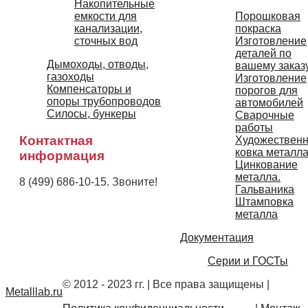
Накопительные
Порошковая
емкости для
покраска
канализации,
Изготовление
сточных вод
деталей по
Дымоходы, отводы,
вашему заказ
газоходы
Изготовление
Компенсаторы и
порогов для
опоры трубопроводов
автомобилей
Силосы, бункеры
Сварочные
работы
Контактная
Художествен
ковка металл
информация
Цинкование
металла.
8 (499) 686-10-15. Звоните!
Гальваника
Штамповка
металла
Документация
Серии и ГОСТы
© 2012 - 2023 гг. | Все права защищены
|
Metalllab.ru