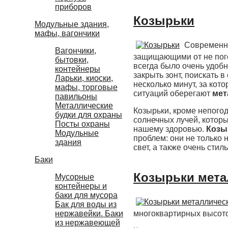
приборов
Козырьки
Модульные здания,
мафы, вагончики
Современны
Вагончики,
защищающими от не пого
бытовки,
всегда было очень удобн
контейнеры
закрыть зонт, поискать в
Ларьки, киоски,
несколько минут, за кот
мафы, торговые
ситуаций оберегают
мет
павильоны
Металлические
Козырьки, кроме непогод
будки для охраны
солнечных лучей, которы
Посты охраны
нашему здоровью.
Козы
Модульные
проблем: они не только 
здания
свет, а также очень стил
Баки
Козырьки мета
Мусорные
контейнеры и
баки для мусора
Бак для воды из
многоквартирных высото
нержавейки. Баки
из нержавеющей