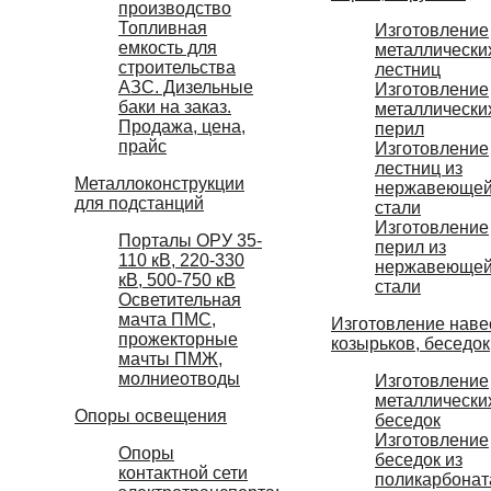
производство
Топливная
Изготовление
емкость для
металлически
строительства
лестниц
АЗС. Дизельные
Изготовление
баки на заказ.
металлически
Продажа, цена,
перил
прайс
Изготовление
лестниц из
Металлоконструкции
нержавеюще
для подстанций
стали
Изготовление
Порталы ОРУ 35-
перил из
110 кВ, 220-330
нержавеюще
кВ, 500-750 кВ
стали
Осветительная
мачта ПМС,
Изготовление наве
прожекторные
козырьков, беседок
мачты ПМЖ,
молниеотводы
Изготовление
металлически
Опоры освещения
беседок
Изготовление
Опоры
беседок из
контактной сети
поликарбонат