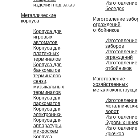
Изготовление
изделия под заказ
беседок
Металлические
Изготовление забо
корпуса
ограждений,
отбойников
Корпуса для
игровых
Изготовление
автоматов
заборов
Корпуса для
Изготовление
платежных
ограждений
терминалов
Изготовление
Корпуса для
отбойников
банкоматов,
терминалов
Изготовление
связи,
хозяйственных
музыкальных
металлоконструкци
терминалов
Корпуса для
Изготовление
паркоматов
металлически
Корпуса для
ворот
электроники
Изготовление
Корпуса для
буровых шне
аппаратуры,
Изготовление
микросхем
крючков
Корпуса