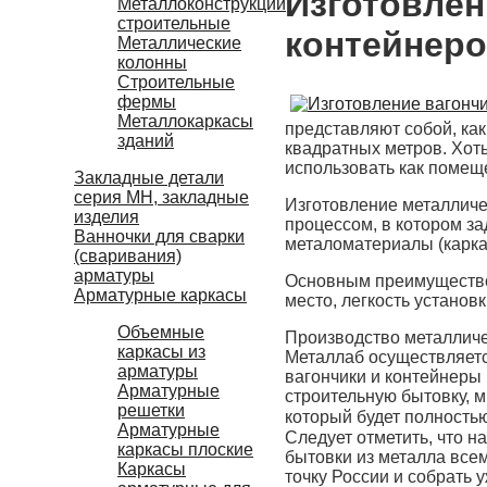
Изготовлен
Металлоконструкции
строительные
контейнер
Металлические
колонны
Строительные
фермы
Металлокаркасы
представляют собой, ка
зданий
квадратных метров. Хот
использовать как помеще
Закладные детали
серия МН, закладные
Изготовление металлич
изделия
процессом, в котором з
Ванночки для сварки
металоматериалы (каркас
(сваривания)
арматуры
Основным преимуществом
Арматурные каркасы
место, легкость установ
Объемные
Производство металличе
каркасы из
Металлаб осуществляет
арматуры
вагончики и контейнеры 
Арматурные
строительную бытовку, 
решетки
который будет полность
Арматурные
Следует отметить, что н
каркасы плоские
бытовки из металла все
Каркасы
точку России и собрать 