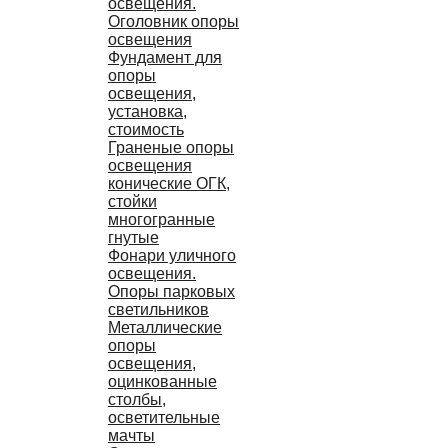
освещения.
Оголовник опоры
освещения
Фундамент для
опоры
освещения,
установка,
стоимость
Граненые опоры
освещения
конические ОГК,
стойки
многогранные
гнутые
Фонари уличного
освещения.
Опоры парковых
светильников
Металлические
опоры
освещения,
оцинкованные
столбы,
осветительные
мачты