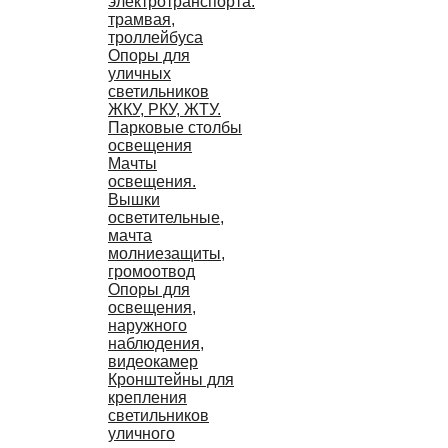
электротранспорта:
трамвая,
троллейбуса
Опоры для
уличных
светильников
ЖКУ, РКУ, ЖТУ.
Парковые столбы
освещения
Мачты
освещения.
Вышки
осветительные,
мачта
молниезащиты,
громоотвод
Опоры для
освещения,
наружного
наблюдения,
видеокамер
Кронштейны для
крепления
светильников
уличного