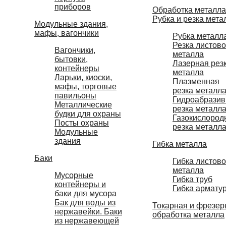
приборов
Обработка металла
Рубка и резка мета
Модульные здания,
мафы, вагончики
Рубка металл
Резка листово
Вагончики,
металла
бытовки,
Лазерная рез
контейнеры
металла
Ларьки, киоски,
Плазменная
мафы, торговые
резка металл
павильоны
Гидроабразив
Металлические
резка металл
будки для охраны
Газокислород
Посты охраны
резка металл
Модульные
здания
Гибка металла
Баки
Гибка листово
металла
Мусорные
Гибка труб
контейнеры и
Гибка армату
баки для мусора
Бак для воды из
Токарная и фрезер
нержавейки. Баки
обработка металла
из нержавеющей