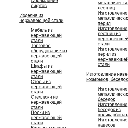
Обрамление
металлически
лифтов
лестниц
Изготовление
Изделия из
металлически
нержавеющей стали
перил
Изготовление
Мебель из
лестниц из
нержавеющей
нержавеюще
стали
стали
Торговое
Изготовление
оборудование из
перил из
нержавеющей
нержавеюще
стали
стали
Шкафы из
нержавеющей
Изготовление наве
стали
козырьков, беседок
Столы из
нержавеющей
Изготовление
стали
металлически
Стеллажи из
беседок
нержавеющей
Изготовление
стали
беседок из
Полки из
поликарбонат
нержавеющей
Изготовление
стали
навесов
Входные группы