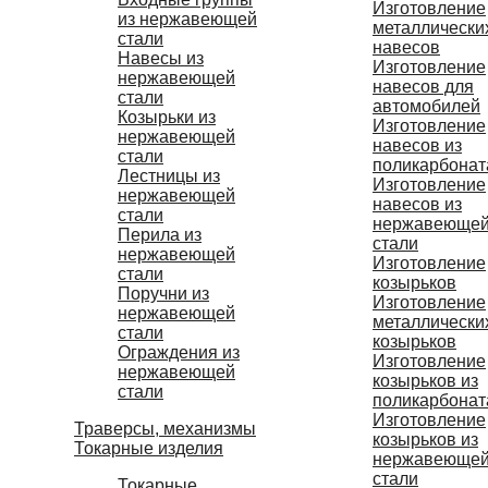
Изготовление
из нержавеющей
металлически
стали
навесов
Навесы из
Изготовление
нержавеющей
навесов для
стали
автомобилей
Козырьки из
Изготовление
нержавеющей
навесов из
стали
поликарбонат
Лестницы из
Изготовление
нержавеющей
навесов из
стали
нержавеюще
Перила из
стали
нержавеющей
Изготовление
стали
козырьков
Поручни из
Изготовление
нержавеющей
металлически
стали
козырьков
Ограждения из
Изготовление
нержавеющей
козырьков из
стали
поликарбонат
Изготовление
Траверсы, механизмы
козырьков из
Токарные изделия
нержавеюще
стали
Токарные