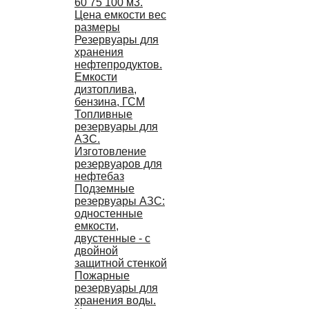
60 75 100 м3.
Цена емкости вес
размеры
Резервуары для
хранения
нефтепродуктов.
Емкости
дизтоплива,
бензина, ГСМ
Топливные
резервуары для
АЗС.
Изготовление
резервуаров для
нефтебаз
Подземные
резервуары АЗС:
одностенные
емкости,
двустенные - с
двойной
защитной стенкой
Пожарные
резервуары для
хранения воды.