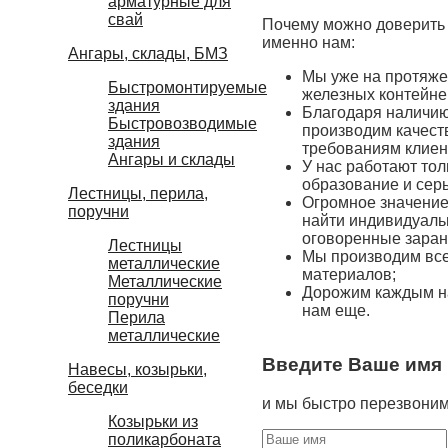
арматурные для
свай
Почему можно доверить 
именно нам:
Ангары, склады, БМЗ
Мы уже на протяжен
Быстромонтируемые
железных контейне
здания
Благодаря наличию
Быстровозводимые
производим качест
здания
требованиям клиен
Ангары и склады
У нас работают то
образование и сер
Лестницы, перила,
Огромное значение
поручни
найти индивидуаль
оговоренные заран
Лестницы
Мы производим все
металлические
материалов;
Металлические
Дорожим каждым на
поручни
нам еще.
Перила
металлические
Введите Ваше имя 
Навесы, козырьки,
беседки
и мы быстро перезвоним
Козырьки из
поликарбоната