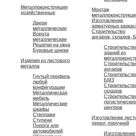
Металлоконструкции
Монтаж
хозяйственные
металлоконструкци
Изготовление
Двери
арматурных каркас
металлические
Строительство
Ворота
ангаров, складов, 
металлические
Решетки на окна
Строительств
Буровые шнеки
зданий из
металлоконст
Изделия из листового
Строительств
металла
ангаров
Строительств
Гнутый профиль
БМЗ
любой
Строительств
конфигурации
складов
Металлическая
Строительств
мебель
логистических
Металлические
центров
шкафы
Стеллажи
Изготовление лест
Ступени
перил, поручней
Пороги для
автомобилей
Изготовление