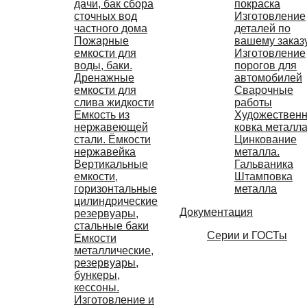
дачи, бак сбора
покраска
сточных вод
Изготовление
частного дома
деталей по
Пожарные
вашему заказ
емкости для
Изготовление
воды, баки.
порогов для
Дренажные
автомобилей
емкости для
Сварочные
слива жидкости
работы
Емкость из
Художествен
нержавеющей
ковка металл
стали. Ёмкости
Цинкование
нержавейка
металла.
Вертикальные
Гальваника
емкости,
Штамповка
горизонтальные
металла
цилиндрические
Документация
резервуары,
стальные баки
Серии и ГОСТы
Емкости
металлические,
резервуары,
бункеры,
кессоны.
Изготовление и