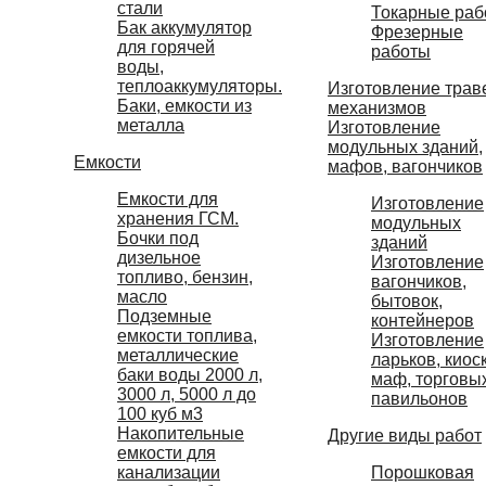
стали
Токарные раб
Бак аккумулятор
Фрезерные
для горячей
работы
воды,
теплоаккумуляторы.
Изготовление трав
Баки, емкости из
механизмов
металла
Изготовление
модульных зданий,
Емкости
мафов, вагончиков
Емкости для
Изготовление
хранения ГСМ.
модульных
Бочки под
зданий
дизельное
Изготовление
топливо, бензин,
вагончиков,
масло
бытовок,
Подземные
контейнеров
емкости топлива,
Изготовление
металлические
ларьков, киос
баки воды 2000 л,
маф, торговы
3000 л, 5000 л до
павильонов
100 куб м3
Накопительные
Другие виды работ
емкости для
канализации
Порошковая