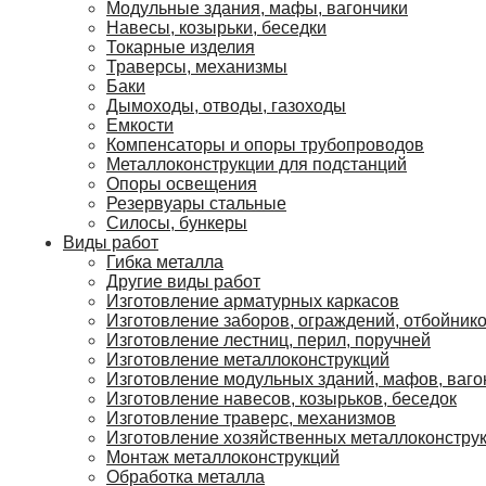
Модульные здания, мафы, вагончики
Навесы, козырьки, беседки
Токарные изделия
Траверсы, механизмы
Баки
Дымоходы, отводы, газоходы
Емкости
Компенсаторы и опоры трубопроводов
Металлоконструкции для подстанций
Опоры освещения
Резервуары стальные
Силосы, бункеры
Виды работ
Гибка металла
Другие виды работ
Изготовление арматурных каркасов
Изготовление заборов, ограждений, отбойник
Изготовление лестниц, перил, поручней
Изготовление металлоконструкций
Изготовление модульных зданий, мафов, ваго
Изготовление навесов, козырьков, беседок
Изготовление траверс, механизмов
Изготовление хозяйственных металлоконстру
Монтаж металлоконструкций
Обработка металла