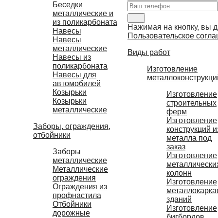
Беседки
металлические и
из поликарбоната
Нажимая на кнопку, вы д
Навесы
Пользовательское согла
Навесы
металлические
Виды работ
Навесы из
поликарбоната
Изготовление
Навесы для
металлоконструкци
автомобилей
Козырьки
Изготовление
Козырьки
строительных
металлические
ферм
Изготовление
Заборы, ограждения,
конструкций и
отбойники
металла под
заказ
Заборы
Изготовление
металлические
металлически
Металлические
колонн
ограждения
Изготовление
Ограждения из
металлокарка
профнастила
зданий
Отбойники
Изготовление
дорожные
бигбордов