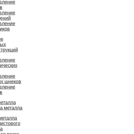
вление
в
вление
дений
вление
иков
ие
ных
струкций
вление
ических
вление
ых шнеков
вление
в
металла
ка металла
металла
листового
ла