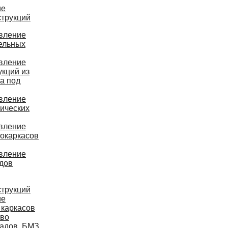
ие
струкций
вление
ельных
вление
укций из
а под
вление
ических
вление
окаркасов
вление
дов
струкций
ие
 каркасов
тво
ладов, БМЗ