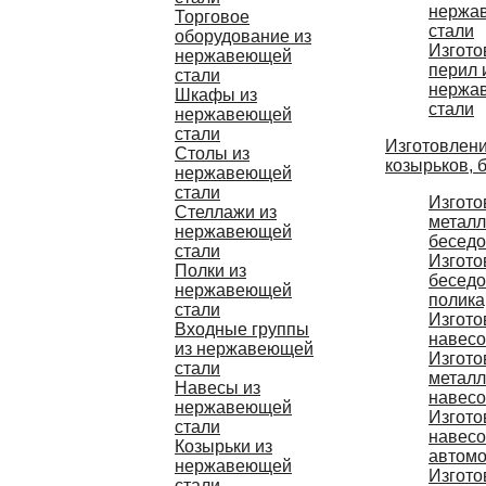
нержа
Торговое
стали
оборудование из
Изгото
нержавеющей
перил 
стали
нержа
Шкафы из
стали
нержавеющей
стали
Изготовлени
Столы из
козырьков, 
нержавеющей
стали
Изгото
Стеллажи из
металл
нержавеющей
беседо
стали
Изгото
Полки из
беседо
нержавеющей
полика
стали
Изгото
Входные группы
навес
из нержавеющей
Изгото
стали
металл
Навесы из
навес
нержавеющей
Изгото
стали
навесо
Козырьки из
автом
нержавеющей
Изгото
стали