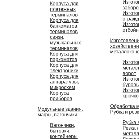
Изгото
Корпуса для
заборо
платежных
Изгото
терминалов
ограж
Корпуса для
Изгото
банкоматов,
отбойн
терминалов
связи,
Изготовлен
музыкальных
хозяйствен
терминалов
металлокон
Корпуса для
паркоматов
Изгото
Корпуса для
металл
электроники
ворот
Корпуса для
Изгото
аппаратуры,
буров
микросхем
Изгото
Корпуса
крючко
приборов
Обработка 
Модульные здания,
Рубка и рез
мафы, вагончики
Рубка 
Вагончики,
Резка 
бытовки,
метал
контейнеры