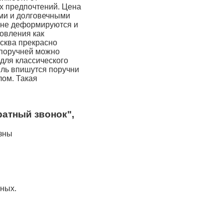
их предпочтений. Цена
ми и долговечными
 не деформируются и
овления как
осква прекрасно
 поручней можно
 для классического
иль впишутся поручни
лом. Такая
ратный звонок",
езны
нных.