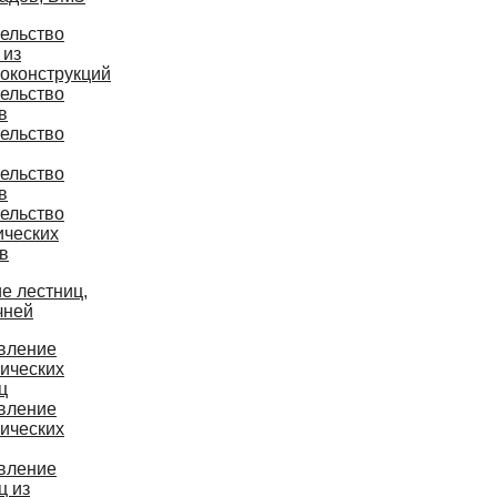
ельство
 из
оконструкций
ельство
в
ельство
ельство
в
ельство
ических
в
е лестниц,
чней
вление
ических
ц
вление
ических
вление
ц из