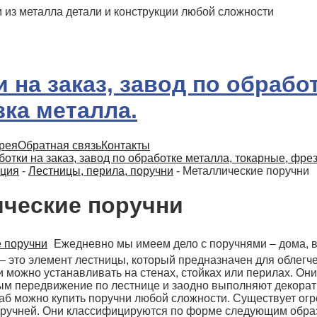
 из металла детали и конструкции любой сложности
рея
Обратная связь
Контакты
отки на заказ, завод по обработке металла, токарные, фре
ция
-
Лестницы, перила, поручни
-
Металлические поручни
ческие поручни
Ежедневно мы имеем дело с поручнями – дома, в
– это элемент лестницы, который предназначен для облегч
 можно устанавливать на стенах, стойках или перилах. Он
ым передвижение по лестнице и заодно выполняют декора
аб можно купить поручни любой сложности.
Существует огр
оручней. Они классифицируются по форме следующим обра