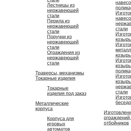
навесо
Лестницы из
полика
нержавеющей
Изгото
стали
навесо
Перила из
нержа
нержавеющей
стали
стали
Изгото
Поручни из
козырь
нержавеющей
Изгото
стали
металл
Ограждения из
козырь
нержавеющей
Изгото
стали
козырь
полика
Траверсы, механизмы
Изгото
Токарные изделия
козырь
нержа
Токарные
стали
изделия под заказ
Изгото
беседо
Металлические
корпуса
Изготовлени
ограждений,
Корпуса для
отбойников
игровых
автоматов