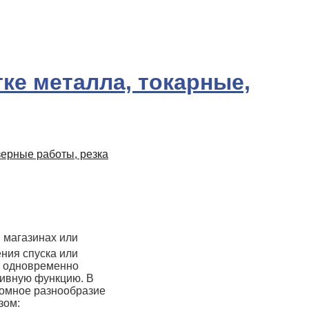
зерные работы, резка
 магазинах или
ения спуска или
и одновременно
тивную функцию. В
омное разнообразие
зом: