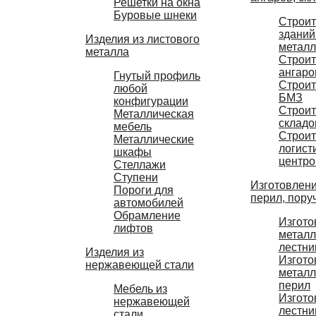
Решетки на окна
Буровые шнеки
Строит
зданий
Изделия из листового
металл
металла
Строит
ангаро
Гнутый профиль
Строит
любой
БМЗ
конфигурации
Строит
Металлическая
складо
мебель
Строит
Металлические
логист
шкафы
центро
Стеллажи
Ступени
Изготовлени
Пороги для
перил, пору
автомобилей
Обрамление
Изгото
лифтов
металл
лестни
Изделия из
Изгото
нержавеющей стали
металл
перил
Мебель из
Изгото
нержавеющей
лестни
стали