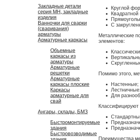
Закладные детали
Круглой фо
серия МН, закладные
Квадратной
изделия
Прямоуголь
Ванночки для сварки
С закруглен
(сваривания)
арматуры
Металлические п
Арматурные каркасы
элементов:
Объемные
Классически
каркасы из
Вертикальны
арматуры
Скругленны
Арматурные
решетки
Помимо этого, ме
Арматурные
Настенные;
каркасы плоские
Лестничные
Каркасы
Для разнооб
арматурные для
свай
Классифицируют п
Ангары, склады, БМЗ
Стандартны
Предназначе
Быстромонтируемые
Предназнач
здания
Быстровозводимые
Преимущества ме
здания