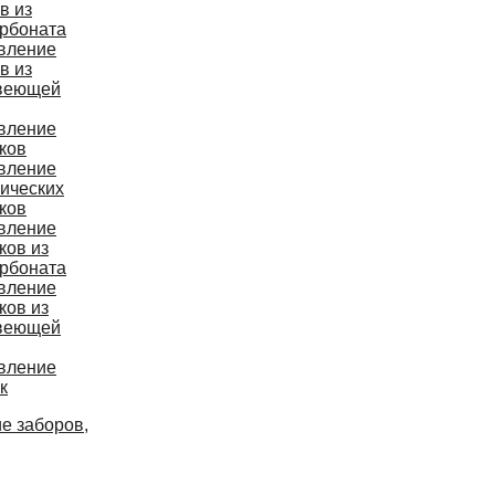
в из
рбоната
вление
в из
веющей
вление
ков
вление
ических
ков
вление
ков из
рбоната
вление
ков из
веющей
вление
к
е заборов,