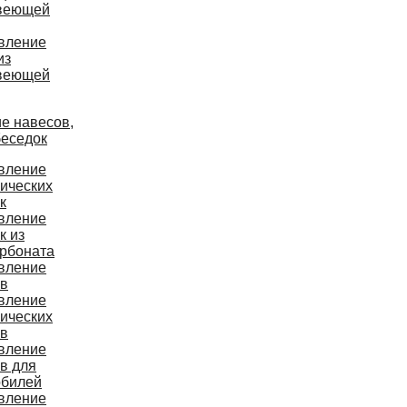
веющей
вление
из
веющей
е навесов,
беседок
вление
ических
к
вление
к из
рбоната
вление
ов
вление
ических
ов
вление
в для
обилей
вление