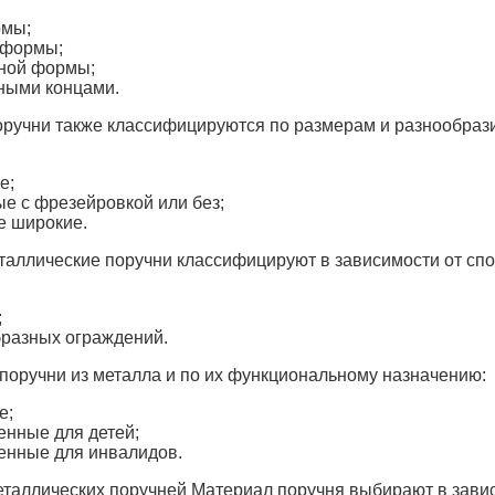
рмы;
 формы;
ной формы;
ными концами.
оручни также классифицируются по размерам и разнообраз
е;
е с фрезейровкой или без;
е широкие.
таллические поручни классифицируют в зависимости от спо
;
разных ограждений.
оручни из металла и по их функциональному назначению:
е;
нные для детей;
енные для инвалидов.
таллических поручней
Материал поручня выбирают в завис