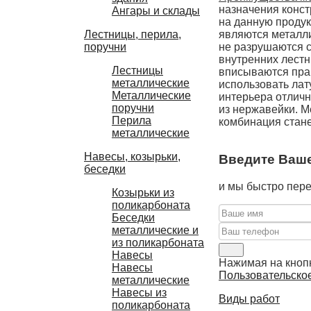
назначения конст
Ангары и склады
на данную проду
являются металли
Лестницы, перила,
не разрушаются с
поручни
внутренних лестн
Лестницы
вписываются прак
металлические
использовать лат
Металлические
интерьера отличн
поручни
из нержавейки. М
Перила
комбинация стане
металлические
Навесы, козырьки,
Введите Ваше
беседки
и мы быстро пере
Козырьки из
поликарбоната
Беседки
металлические и
из поликарбоната
Навесы
Нажимая на кнопк
Навесы
Пользовательско
металлические
Навесы из
Виды работ
поликарбоната