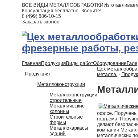
ВСЕ ВИДЫ МЕТАЛЛООБРАБОТКИ
Изготавливаем
Консультация бесплатно. Звоните!
8 (499) 686-10-15
Заказать звонок
Главная
Продукция
Виды работ
Оборудование
Гале
Цех металлообраб
Продукция
металла.
-
Продук
Металлоконструкции
Металли
Металлоконструкции
строительные
Металлические
колонны
офисе. Поручень 
Строительные
подъема. Поручни
фермы
делают безопасн
Металлокаркасы
компании Металл
зданий
металлических п