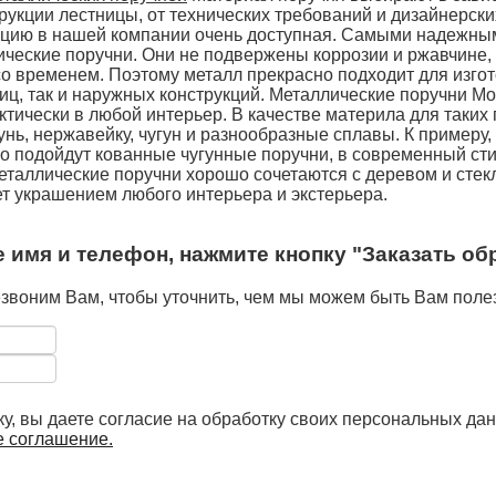
рукции лестницы, от технических требований и дизайнерск
кцию в нашей компании очень доступная. Самыми надежны
ческие поручни. Они не подвержены коррозии и ржавчине,
о временем. Поэтому металл прекрасно подходит для изгот
иц, так и наружных конструкций. Металлические поручни М
тически в любой интерьер. В качестве материла для таких
унь, нержавейку, чугун и разнообразные сплавы. К примеру,
о подойдут кованные чугунные поручни, в современный ст
еталлические поручни хорошо сочетаются с деревом и стек
т украшением любого интерьера и экстерьера.
 имя и телефон, нажмите кнопку "Заказать об
звоним Вам, чтобы уточнить, чем мы можем быть Вам пол
у, вы даете согласие на обработку своих персональных да
е соглашение.