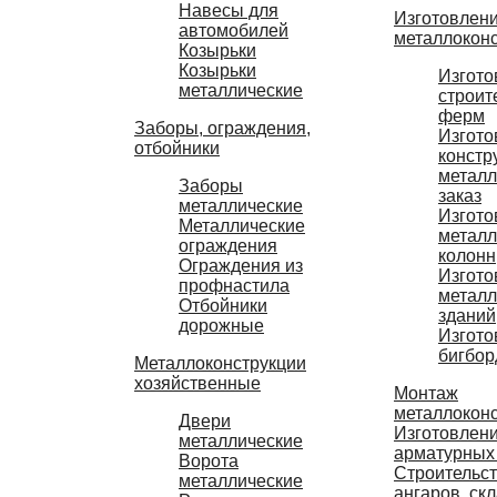
Навесы для
Изготовлен
автомобилей
металлокон
Козырьки
Козырьки
Изгото
металлические
строит
ферм
Заборы, ограждения,
Изгото
отбойники
констр
металл
Заборы
заказ
металлические
Изгото
Металлические
металл
ограждения
колонн
Ограждения из
Изгото
профнастила
металл
Отбойники
зданий
дорожные
Изгото
бигбор
Металлоконструкции
хозяйственные
Монтаж
металлокон
Двери
Изготовлен
металлические
арматурных
Ворота
Строительс
металлические
ангаров, ск