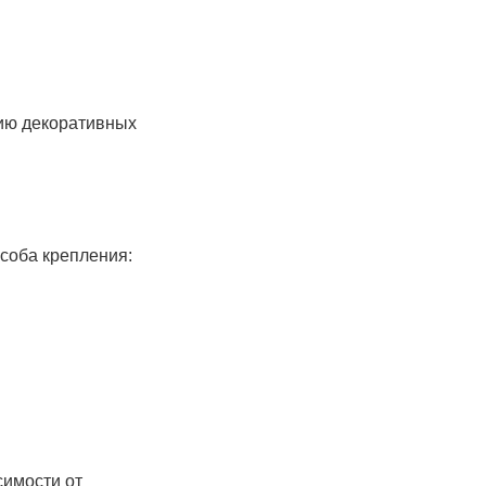
ию декоративных
соба крепления:
имости от