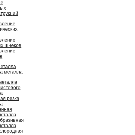
ие
ных
струкций
вление
ических
вление
ых шнеков
вление
в
металла
ка металла
металла
листового
ла
ая резка
ла
енная
металла
бразивная
металла
слородная