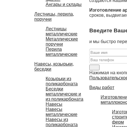
создаются нашими
Ангары и склады
Изготовление а
Лестницы, перила,
сроков, выдвигае
поручни
Лестницы
Введите Ваше
металлические
Металлические
и мы быстро пере
поручни
Перила
металлические
Навесы, козырьки,
беседки
Нажимая на кнопк
Пользовательско
Козырьки из
поликарбоната
Виды работ
Беседки
металлические и
Изготовлен
из поликарбоната
металлокон
Навесы
Навесы
Изгото
металлические
строит
Навесы из
ферм
поликарбоната