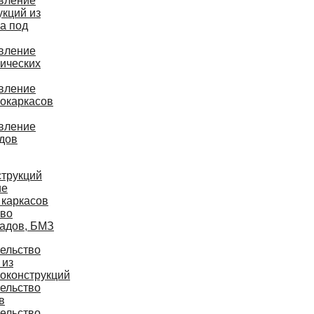
вление
укций из
а под
вление
ических
вление
окаркасов
вление
дов
струкций
ие
 каркасов
тво
ладов, БМЗ
ельство
 из
оконструкций
ельство
в
ельство