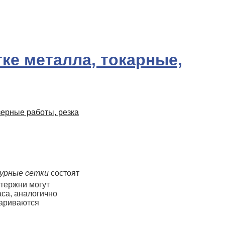
зерные работы, резка
урные сетки
состоят
стержни могут
аса, аналогично
ариваются