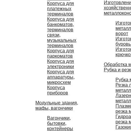
Изготовлен
Корпуса для
хозяйствен
платежных
металлокон
терминалов
Корпуса для
Изгото
банкоматов,
металл
терминалов
ворот
связи,
Изгото
музыкальных
буров
терминалов
Изгото
Корпуса для
крючко
паркоматов
Корпуса для
Обработка 
электроники
Рубка и рез
Корпуса для
аппаратуры,
Рубка 
микросхем
Резка 
Корпуса
метал
приборов
Лазерн
метал
Модульные здания,
Плазм
мафы, вагончики
резка 
Гидроа
Вагончики,
резка 
бытовки,
Газоки
контейнеры