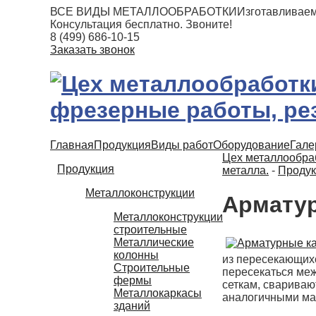
ВСЕ ВИДЫ МЕТАЛЛООБРАБОТКИ
Изготавливаем
Консультация бесплатно. Звоните!
8 (499) 686-10-15
Заказать звонок
Главная
Продукция
Виды работ
Оборудование
Гале
Цех металлообраб
Продукция
металла.
-
Продук
Металлоконструкции
Арматур
Металлоконструкции
строительные
Металлические
колонны
из пересекающихс
Строительные
пересекаться меж
фермы
сеткам, свариваю
Металлокаркасы
аналогичными ма
зданий