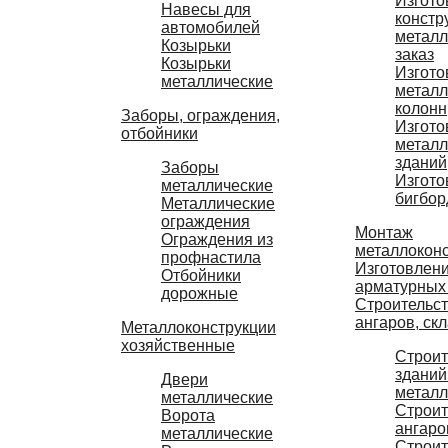
Изгото
Навесы для
констр
автомобилей
металл
Козырьки
заказ
Козырьки
Изгото
металлические
металл
колонн
Заборы, ограждения,
Изгото
отбойники
металл
зданий
Заборы
Изгото
металлические
бигбор
Металлические
ограждения
Монтаж
Ограждения из
металлокон
профнастила
Изготовлен
Отбойники
арматурных
дорожные
Строительс
ангаров, ск
Металлоконструкции
хозяйственные
Строит
зданий
Двери
металл
металлические
Строит
Ворота
ангаро
металлические
Строит