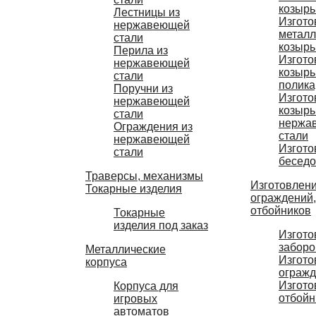
козырь
Лестницы из
Изгото
нержавеющей
металл
стали
козырь
Перила из
Изгото
нержавеющей
козырь
стали
полика
Поручни из
Изгото
нержавеющей
козырь
стали
нержа
Ограждения из
стали
нержавеющей
Изгото
стали
беседо
Траверсы, механизмы
Изготовлени
Токарные изделия
ограждений,
отбойников
Токарные
изделия под заказ
Изгото
заборо
Металлические
Изгото
корпуса
ограж
Изгото
Корпуса для
отбойн
игровых
автоматов