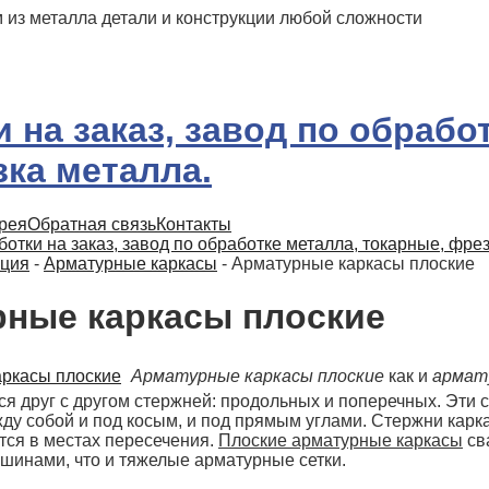
 из металла детали и конструкции любой сложности
рея
Обратная связь
Контакты
отки на заказ, завод по обработке металла, токарные, фре
ция
-
Арматурные каркасы
-
Арматурные каркасы плоские
ные каркасы плоские
Арматурные каркасы плоские
как и
армат
я друг с другом стержней: продольных и поперечных. Эти 
ду собой и под косым, и под прямым углами. Стержни карк
тся в местах пересечения.
Плоские арматурные каркасы
св
шинами, что и тяжелые арматурные сетки.