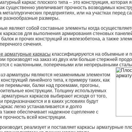
турный каркас плоского типа – это конструкция, которая 
как существенно увеличивает прочность возводимых констр
а металлургических предприятиях, или на участках перед с
ые разнообразные размеры.
ные являют собой составные элементы когда осуществляет
х каркасов для выполнения армирования стеновых панеле
, балок и прочих конструкций из железобетона, а также эле
перечного сечения.
е арматурные каркасы
классифицируются на объемные и п
и производят на заказ из двух или больше стержней прод
ются с наклонными, поперечными или непрерывными стал
 из арматуры
являются незаменимым элементом
конструкций линейного типа, к примеру таких, как
е перемычки, балки над проемами, прогоны,
роительные конструкции. Толщину используемых
 арматурных каркасов выбирают исходя от того,
ни предназначаются и в каких условиях будут
Каркас легко устанавливается и долго
 а также обеспечивает надежное сцепление с
я прочность всей конструкции.
оизводит, реализует и поставляет каркасы арматурные пло