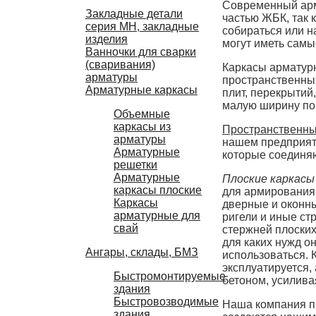
Современный арма
Закладные детали
частью ЖБК, так 
серия МН, закладные
собираться или н
изделия
могут иметь сам
Ванночки для сварки
(сваривания)
Каркасы арматур
арматуры
пространственны
Арматурные каркасы
плит, перекрытий
малую ширину по
Объемные
каркасы из
Пространственны
арматуры
нашем предприяти
Арматурные
которые соединя
решетки
Арматурные
Плоские каркасы
каркасы плоские
для армирования 
Каркасы
дверные и оконны
арматурные для
ригели и иные ст
свай
стержней плоских
для каких нужд о
Ангары, склады, БМЗ
использоваться. 
эксплуатируется,
Быстромонтируемые
бетоном, усилива
здания
Быстровозводимые
Наша компания пр
здания