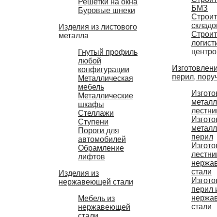
Решетки на окна
БМЗ
Буровые шнеки
Строит
складо
Изделия из листового
Строит
металла
логист
центро
Гнутый профиль
любой
Изготовлени
конфигурации
перил, пору
Металлическая
мебель
Изгото
Металлические
металл
шкафы
лестни
Стеллажи
Изгото
Ступени
металл
Пороги для
перил
автомобилей
Изгото
Обрамление
лестни
лифтов
нержа
стали
Изделия из
Изгото
нержавеющей стали
перил 
нержа
Мебель из
стали
нержавеющей
стали