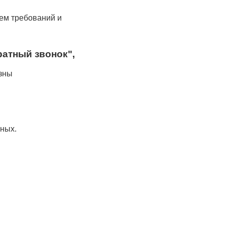
ем требований и
ратный звонок",
езны
нных.