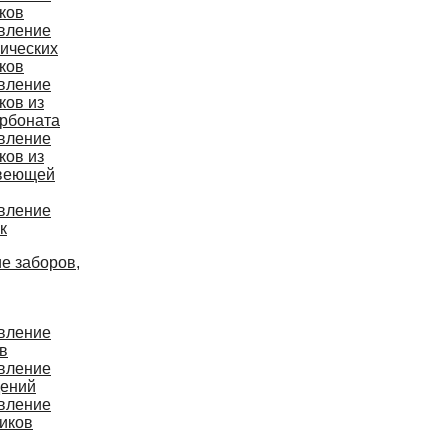
ков
вление
ических
ков
вление
ков из
рбоната
вление
ков из
веющей
вление
к
е заборов,
вление
в
вление
дений
вление
иков