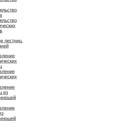
ельство
в
ельство
ических
в
е лестниц,
чней
вление
ических
ц
вление
ических
вление
ц из
веющей
вление
из
веющей