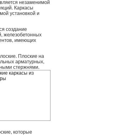
является незаменимой
укций. Каркасы
амой установкой и
ся создание
й, железобетонных
ментов, имеющих
лоские. Плоские на
ольных арматурных,
ьными стержнями.
ские, которые