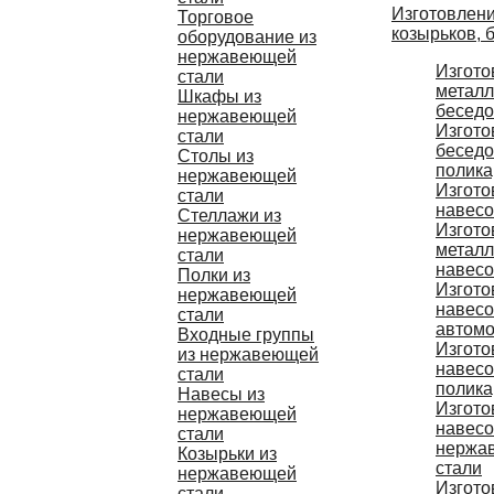
Изготовлени
Торговое
козырьков, 
оборудование из
нержавеющей
Изгото
стали
металл
Шкафы из
беседо
нержавеющей
Изгото
стали
беседо
Столы из
полика
нержавеющей
Изгото
стали
навес
Стеллажи из
Изгото
нержавеющей
металл
стали
навес
Полки из
Изгото
нержавеющей
навесо
стали
автом
Входные группы
Изгото
из нержавеющей
навесо
стали
полика
Навесы из
Изгото
нержавеющей
навесо
стали
нержа
Козырьки из
стали
нержавеющей
Изгото
стали