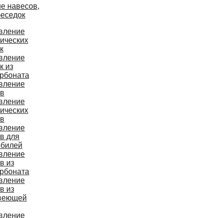
е навесов,
беседок
вление
ических
к
вление
к из
рбоната
вление
ов
вление
ических
ов
вление
в для
обилей
вление
в из
рбоната
вление
в из
веющей
вление