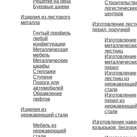
Решетки на окна
Строительств
Буровые шнеки
логистических
центров
Изделия из листового
металла
Изготовление лест
перил, поручней
Гнутый профиль
любой
Изготовление
конфигурации
металлически
Металлическая
лестниц
мебель
Изготовление
Металлические
металлически
шкафы
перил
Стеллажи
Изготовление
Ступени
лестниц из
Пороги для
нержавеюще
автомобилей
стали
Обрамление
Изготовление
лифтов
перил из
нержавеюще
Изделия из
стали
нержавеющей стали
Изготовление наве
Мебель из
козырьков, беседок
нержавеющей
стали