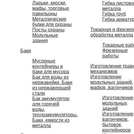
Ларьки, киоски,
Гибка листово
мафы, торговые
металла
павильоны
Гибка труб
Металлические
Гибка армату
будки для охраны
Токарная и фрезер
Посты охраны
обработка металла
Модульные
здания
Токарные раб
Фрезерные
Баки
работы
Мусорные
Изготовление трав
контейнеры и
механизмов
баки для мусора
Изготовление
Бак для воды из
модульных зданий,
нержавейки. Баки
мафов, вагончиков
из нержавеющей
стали
Изготовление
Бак аккумулятор
модульных
для горячей
зданий
воды,
Изготовление
теплоаккумуляторы.
вагончиков,
Баки, емкости из
бытовок,
металла
контейнеров