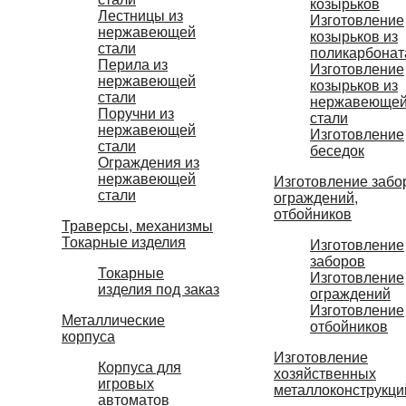
козырьков
Лестницы из
Изготовление
нержавеющей
козырьков из
стали
поликарбонат
Перила из
Изготовление
нержавеющей
козырьков из
стали
нержавеюще
Поручни из
стали
нержавеющей
Изготовление
стали
беседок
Ограждения из
нержавеющей
Изготовление забо
стали
ограждений,
отбойников
Траверсы, механизмы
Токарные изделия
Изготовление
заборов
Токарные
Изготовление
изделия под заказ
ограждений
Изготовление
Металлические
отбойников
корпуса
Изготовление
Корпуса для
хозяйственных
игровых
металлоконструкци
автоматов