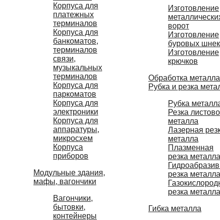
Корпуса для
Изготовление
платежных
металлически
терминалов
ворот
Корпуса для
Изготовление
банкоматов,
буровых шне
терминалов
Изготовление
связи,
крючков
музыкальных
терминалов
Обработка металла
Корпуса для
Рубка и резка мета
паркоматов
Корпуса для
Рубка металл
электроники
Резка листово
Корпуса для
металла
аппаратуры,
Лазерная рез
микросхем
металла
Корпуса
Плазменная
приборов
резка металл
Гидроабразив
Модульные здания,
резка металл
мафы, вагончики
Газокислород
резка металл
Вагончики,
бытовки,
Гибка металла
контейнеры