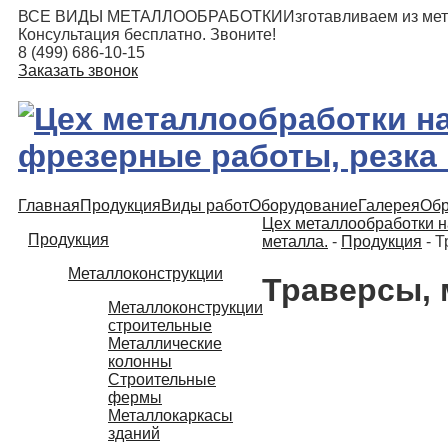
ВСЕ ВИДЫ МЕТАЛЛООБРАБОТКИ
Изготавливаем из мет
Консультация бесплатно. Звоните!
8 (499) 686-10-15
Заказать звонок
Главная
Продукция
Виды работ
Оборудование
Галерея
Обр
Цех металлообработки на
Продукция
металла.
-
Продукция
-
Т
Металлоконструкции
Траверсы,
Металлоконструкции
строительные
Металлические
колонны
Строительные
фермы
Металлокаркасы
зданий