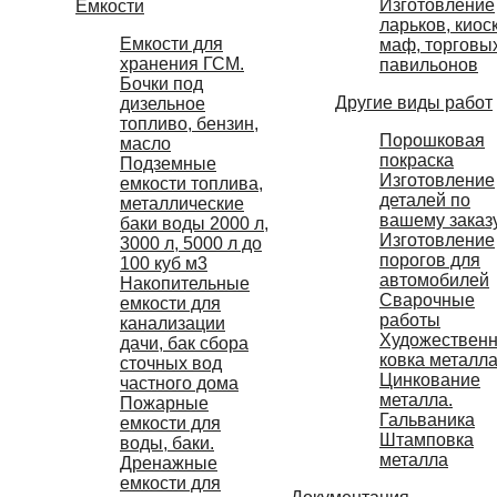
Изготовление
Емкости
ларьков, киос
Емкости для
маф, торговы
хранения ГСМ.
павильонов
Бочки под
Другие виды работ
дизельное
топливо, бензин,
Порошковая
масло
покраска
Подземные
Изготовление
емкости топлива,
деталей по
металлические
вашему заказ
баки воды 2000 л,
Изготовление
3000 л, 5000 л до
порогов для
100 куб м3
автомобилей
Накопительные
Сварочные
емкости для
работы
канализации
Художествен
дачи, бак сбора
ковка металл
сточных вод
Цинкование
частного дома
металла.
Пожарные
Гальваника
емкости для
Штамповка
воды, баки.
металла
Дренажные
емкости для