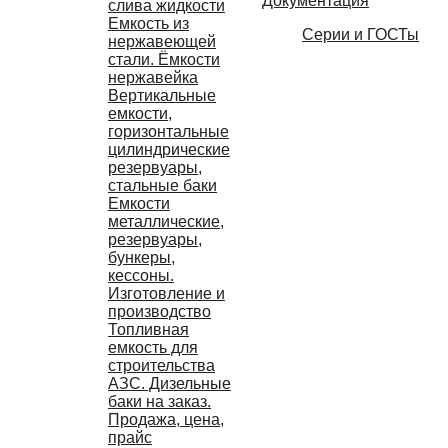
Документация
слива жидкости
Емкость из
Серии и ГОСТы
нержавеющей
стали. Ёмкости
нержавейка
Вертикальные
емкости,
горизонтальные
цилиндрические
резервуары,
стальные баки
Емкости
металлические,
резервуары,
бункеры,
кессоны.
Изготовление и
производство
Топливная
емкость для
строительства
АЗС. Дизельные
баки на заказ.
Продажа, цена,
прайс