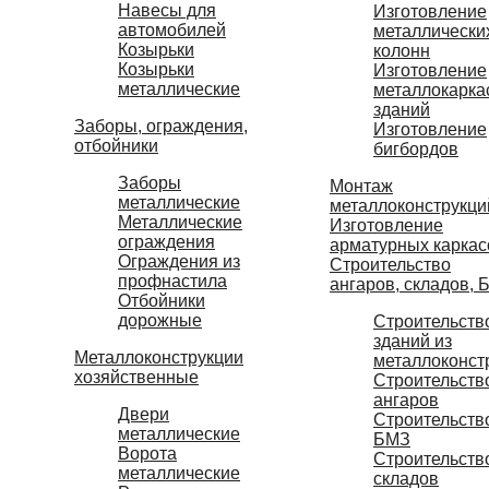
Навесы для
Изготовление
автомобилей
металлически
Козырьки
колонн
Козырьки
Изготовление
металлические
металлокарка
зданий
Заборы, ограждения,
Изготовление
отбойники
бигбордов
Заборы
Монтаж
металлические
металлоконструкци
Металлические
Изготовление
ограждения
арматурных каркас
Ограждения из
Строительство
профнастила
ангаров, складов, 
Отбойники
дорожные
Строительств
зданий из
Металлоконструкции
металлоконст
хозяйственные
Строительств
ангаров
Двери
Строительств
металлические
БМЗ
Ворота
Строительств
металлические
складов