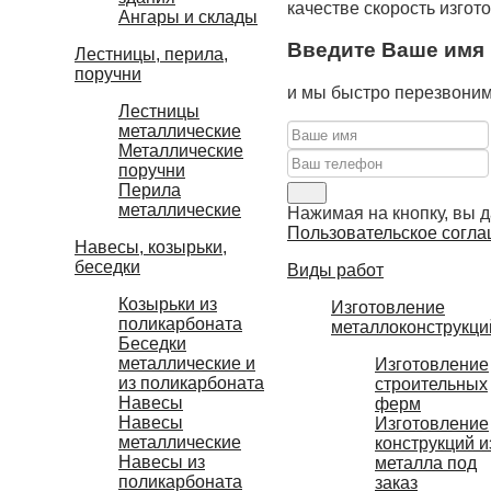
качестве скорость изгот
Ангары и склады
Введите Ваше имя 
Лестницы, перила,
поручни
и мы быстро перезвоним
Лестницы
металлические
Металлические
поручни
Перила
металлические
Нажимая на кнопку, вы д
Пользовательское согла
Навесы, козырьки,
беседки
Виды работ
Козырьки из
Изготовление
поликарбоната
металлоконструкци
Беседки
металлические и
Изготовление
из поликарбоната
строительных
Навесы
ферм
Навесы
Изготовление
металлические
конструкций и
Навесы из
металла под
поликарбоната
заказ