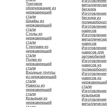
Изготовление
Торговое
металлически
оборудование из
беседок
нержавеющей
Изготовление
стали
беседок из
Шкафы из
поликарбонат
нержавеющей
Изготовление
стали
навесов
Столы из
Изготовление
нержавеющей
металлически
стали
навесов
Стеллажи из
Изготовление
нержавеющей
навесов для
стали
автомобилей
Полки из
Изготовление
нержавеющей
навесов из
стали
поликарбонат
Входные группы
Изготовление
из нержавеющей
навесов из
стали
нержавеюще
Навесы из
стали
нержавеющей
Изготовление
стали
козырьков
Козырьки из
Изготовление
нержавеющей
металлически
стали