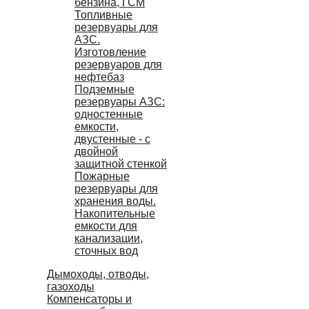
бензина, ГСМ
Топливные
резервуары для
АЗС.
Изготовление
резервуаров для
нефтебаз
Подземные
резервуары АЗС:
одностенные
емкости,
двустенные - с
двойной
защитной стенкой
Пожарные
резервуары для
хранения воды.
Накопительные
емкости для
канализации,
сточных вод
Дымоходы, отводы,
газоходы
Компенсаторы и