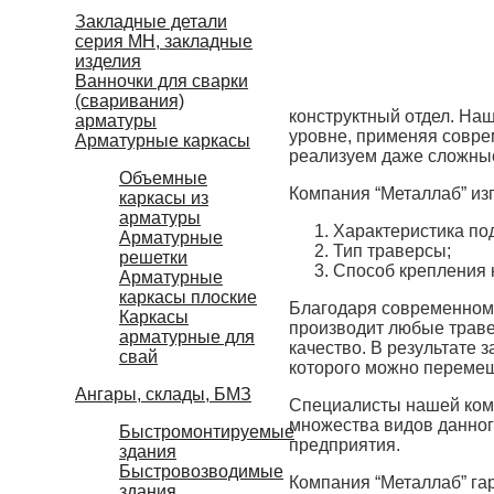
Закладные детали
серия МН, закладные
изделия
Ванночки для сварки
(сваривания)
конструктный отдел. На
арматуры
уровне, применяя совр
Арматурные каркасы
реализуем даже сложные
Объемные
Компания “Металлаб” из
каркасы из
арматуры
Характеристика под
Арматурные
Тип траверсы;
решетки
Способ крепления к
Арматурные
каркасы плоские
Благодаря современном
Каркасы
производит любые траве
арматурные для
качество. В результате
свай
которого можно перемещ
Ангары, склады, БМЗ
Специалисты нашей комп
множества видов данно
Быстромонтируемые
предприятия.
здания
Быстровозводимые
Компания “Металлаб” гар
здания