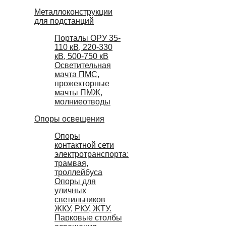
Металлоконструкции
для подстанций
Порталы ОРУ 35-
110 кВ, 220-330
кВ, 500-750 кВ
Осветительная
мачта ПМС,
прожекторные
мачты ПМЖ,
молниеотводы
Опоры освещения
Опоры
контактной сети
электротранспорта:
трамвая,
троллейбуса
Опоры для
уличных
светильников
ЖКУ, РКУ, ЖТУ.
Парковые столбы