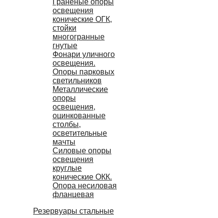
Граненые опоры
освещения
конические ОГК,
стойки
многогранные
гнутые
Фонари уличного
освещения.
Опоры парковых
светильников
Металлические
опоры
освещения,
оцинкованные
столбы,
осветительные
мачты
Силовые опоры
освещения
круглые
конические ОКК.
Опора несиловая
фланцевая
Резервуары стальные