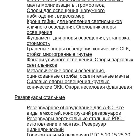
мачта молниезащиты, громоотвод
Опоры для освещения, наружного
наблюдения, видеокамер
Кронштейны для крепления светильников
уличного освещения. Оголовник опоры
освещения
Фундамент для опоры освещения, установка,
стоимость
Граненые опоры освещения конические ОГК,
стойки многогранные гнутые
Фонари уличного освещения. Опоры парковых
светильников
Металлические опоры освещения,
оцинкованные столбы, осветительные мачты
Силовые опоры освещения круглые
конические ОКК. Опора несиловая фланцевая
Резервуары стальные
Резервуарное оборудование для АЗС. Все
виды емкостей, конструкций резервуаров
Резервуары вертикальные стальные РВС -
изготовление и монтаж. Резервуар
цилиндрический
Горизонтальный резервуар РГС 5 10 15 25 30