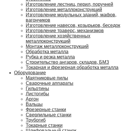
Изготовление лестниц, перил, поручней
Изготовление металлоконструкций
Изготовление модульных зданий, мафов,
вагончиков
Изготовление навесов, козырьков, беседок
Изготовление траверс, механизмов
Изготовление хозяйственных
металлоконструкций
Монтаж металлоконструкций
Обработка металла
Рубка и резка металла
Строительство ангаров, складов, БМЗ
Токарная и фрезерная обработка металла
Оборудование
Маятниковые пилы
Сварочные аппараты
Гильотины
Листогибы
Аргон
Вальцы
Фрезерные станки
Сверлильные станки
Трубогиб
Токарные станки
Шлифовальный станок